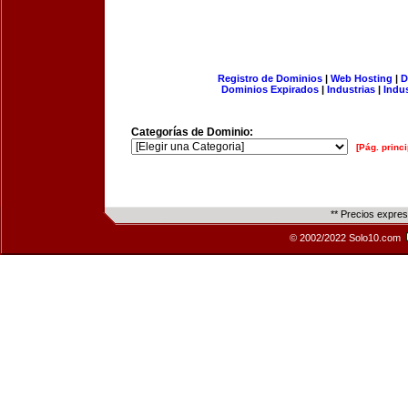
Registro de Dominios
|
Web Hosting
|
D
Dominios Expirados
|
Industrias
|
Indu
Categorías de Dominio:
[Pág. princi
** Precios expre
© 2002/2022 Solo10.com