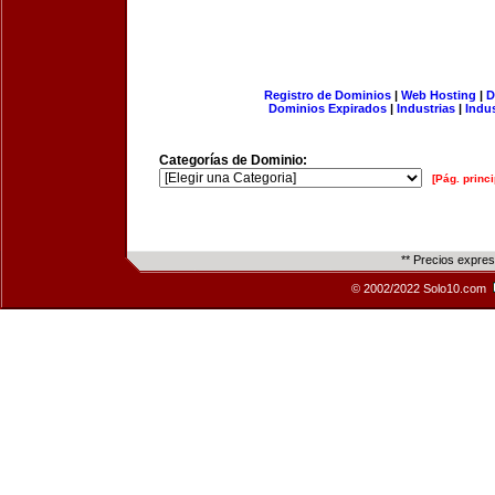
Registro de Dominios
|
Web Hosting
|
D
Dominios Expirados
|
Industrias
|
Indu
Categorías de Dominio:
[Pág. princi
** Precios expre
© 2002/2022 Solo10.com