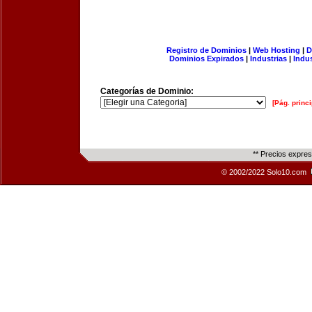
Registro de Dominios
|
Web Hosting
|
D
Dominios Expirados
|
Industrias
|
Indu
Categorías de Dominio:
[Pág. princi
** Precios expre
© 2002/2022 Solo10.com