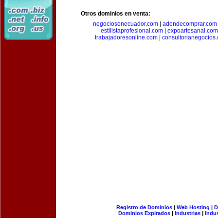
Otros dominios en venta:
negociosenecuador.com
|
adondecomprar.com
estilistaprofesional.com
|
expoartesanal.com
trabajadoresonline.com
|
consultorianegocios
Registro de Dominios
|
Web Hosting
|
D
Dominios Expirados
|
Industrias
|
Indu