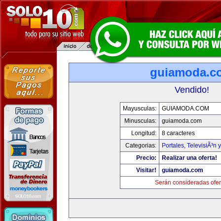
guiamoda.c
Vendido!
Mayusculas:
GUIAMODA.COM
Minusculas:
guiamoda.com
Longitud:
8 caracteres
Categorias:
Portales
,
TelevisiÃ³n 
Precio:
Realizar una oferta!
Visitar!
guiamoda.com
Serán consideradas ofer