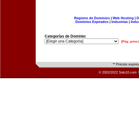
Registro de Dominios
|
Web Hosting
|
D
Dominios Expirados
|
Industrias
|
Indu
Categorías de Dominio:
[Pág. princi
** Precios expre
© 2002/2022 Solo10.com