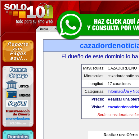
cazadordenotici
El dueño de este dominio lo ha
Mayusculas:
CAZADORDENOTI
Minusculas:
cazadordenoticia
Longitud:
17 caracteres
Categorias:
InformaciÃ³n y Not
Precio:
Realizar una ofert
Visitar!
cazadordenotici
Serán consideradas ofer
Realizar una Oferta