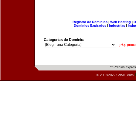
Registro de Dominios
|
Web Hosting
|
D
Dominios Expirados
|
Industrias
|
Indu
Categorías de Dominio:
[Pág. princi
** Precios expre
© 2002/2022 Solo10.com