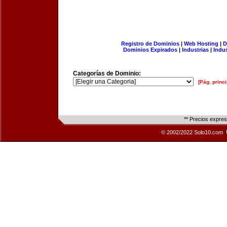
Registro de Dominios
|
Web Hosting
|
D
Dominios Expirados
|
Industrias
|
Indu
Categorías de Dominio:
[Pág. princi
** Precios expre
© 2002/2022 Solo10.com