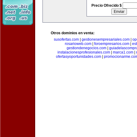
Precio Ofrecido $
Otros dominios en venta:
susofertas.com
|
gestionesempresariales.com
|
op
rosarioweb.com
|
foroempresarios.com
|
es
gestiondenegocios.com
|
guiadelascompr
instalacionesprofesionales.com
|
marca1.com
|
ofertasyoportunidades.com
|
promocionarme.co