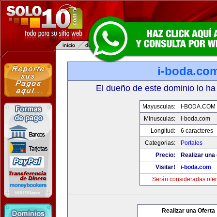
i-boda.co
El dueño de este dominio lo ha
Mayusculas:
I-BODA.COM
Minusculas:
i-boda.com
Longitud:
6 caracteres
Categorias:
Portales
Precio:
Realizar una 
Visitar!
i-boda.com
Serán consideradas ofer
Realizar una Oferta