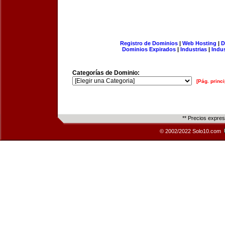
Registro de Dominios
|
Web Hosting
|
D
Dominios Expirados
|
Industrias
|
Indu
Categorías de Dominio:
[Pág. princi
** Precios expre
© 2002/2022 Solo10.com