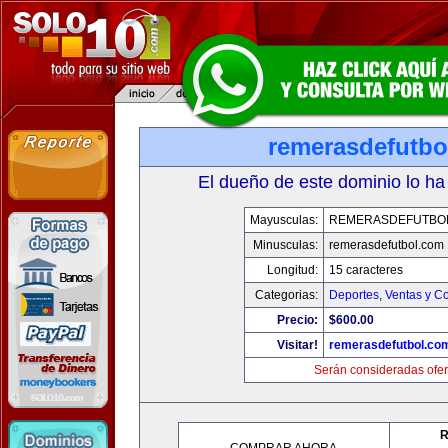
remerasdefutbo
El dueño de este dominio lo ha
Mayusculas:
REMERASDEFUTBO
Minusculas:
remerasdefutbol.com
Longitud:
15 caracteres
Categorias:
Deportes
,
Ventas y Co
Precio:
$600.00
Visitar!
remerasdefutbol.co
Serán consideradas ofer
R