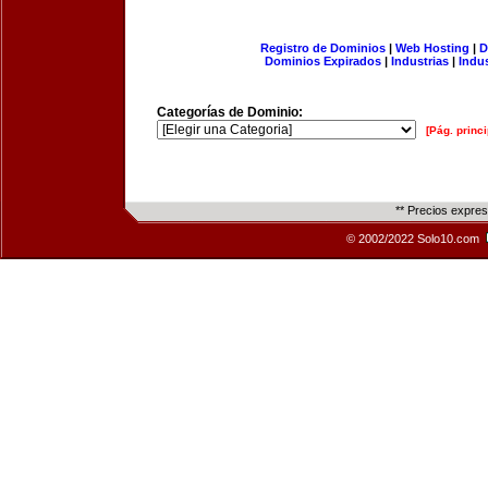
Registro de Dominios
|
Web Hosting
|
D
Dominios Expirados
|
Industrias
|
Indu
Categorías de Dominio:
[Pág. princi
** Precios expre
© 2002/2022 Solo10.com