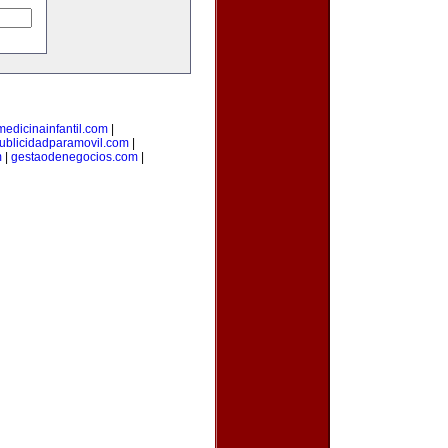
medicinainfantil.com
|
ublicidadparamovil.com
|
m
|
gestaodenegocios.com
|