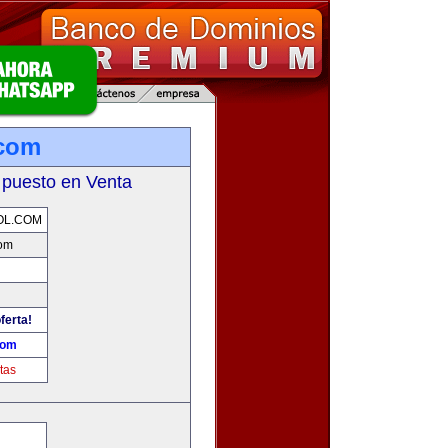
.com
 puesto en Venta
OL.COM
com
ferta!
com
tas