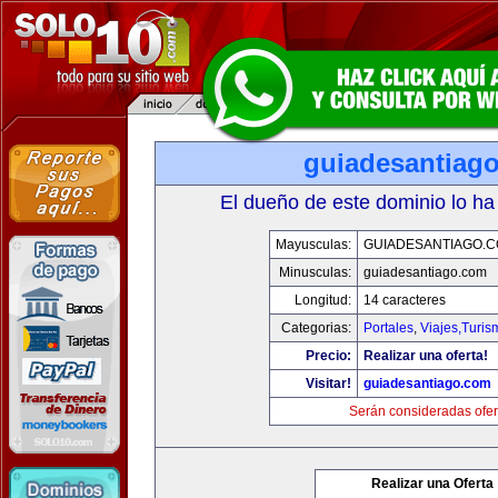
guiadesantiag
El dueño de este dominio lo ha
Mayusculas:
GUIADESANTIAGO.
Minusculas:
guiadesantiago.com
Longitud:
14 caracteres
Categorias:
Portales
,
Viajes,Turi
Precio:
Realizar una oferta!
Visitar!
guiadesantiago.com
Serán consideradas ofer
Realizar una Oferta