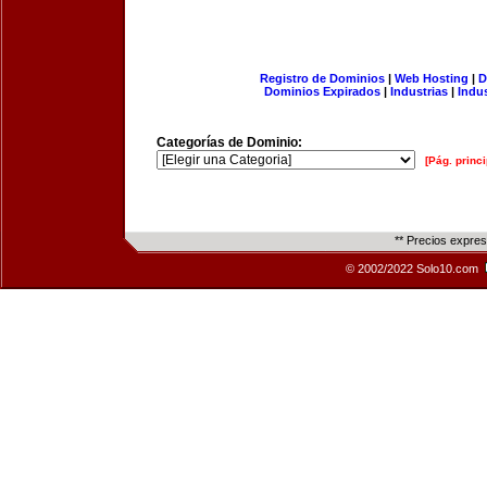
Registro de Dominios
|
Web Hosting
|
D
Dominios Expirados
|
Industrias
|
Indu
Categorías de Dominio:
[Pág. princi
** Precios expre
© 2002/2022 Solo10.com