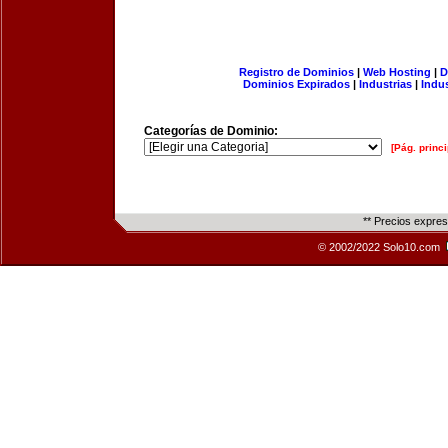
Registro de Dominios
|
Web Hosting
|
D
Dominios Expirados
|
Industrias
|
Indu
Categorías de Dominio:
[Pág. princi
** Precios expre
© 2002/2022 Solo10.com