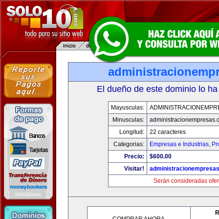
administracionemp
El dueño de este dominio lo ha
Mayusculas:
ADMINISTRACIONEMPR
Minusculas:
administracionempresas.
Longitud:
22 caracteres
Categorias:
Empresas e Industrias
,
Pr
Precio:
$600.00
Visitar!
administracionempresa
Serán consideradas ofer
R