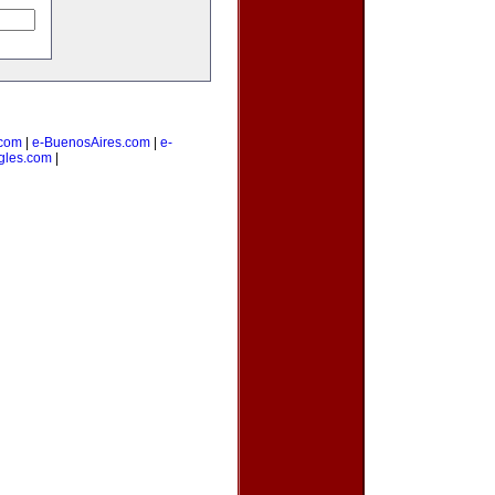
com
|
e-BuenosAires.com
|
e-
gles.com
|