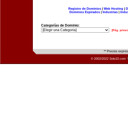
Registro de Dominios
|
Web Hosting
|
D
Dominios Expirados
|
Industrias
|
Indu
Categorías de Dominio:
[Pág. princi
** Precios expre
© 2002/2022 Solo10.com