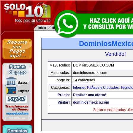
DominiosMexic
Vendido!
Mayusculas:
DOMINIOSMEXICO.COM
Minusculas:
dominiosmexico.com
Longitud:
14 caracteres
Categorias:
Internet
,
PaÃ­ses y Ciudades
,
Tecnolo
Precio:
Realizar una oferta!
Visitar!
dominiosmexico.com
Serán consideradas ofer