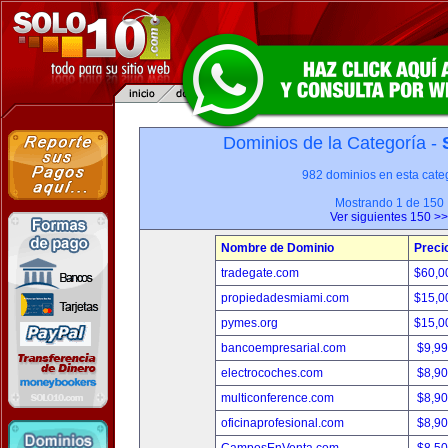
Dominios de la Categoría -
982 dominios en esta categ
Mostrando 1 de 150
Ver siguientes 150 >>
Nombre de Dominio
Preci
tradegate.com
$60,0
propiedadesmiami.com
$15,0
pymes.org
$15,0
bancoempresarial.com
$9,9
electrocoches.com
$8,9
multiconference.com
$8,9
oficinaprofesional.com
$8,9